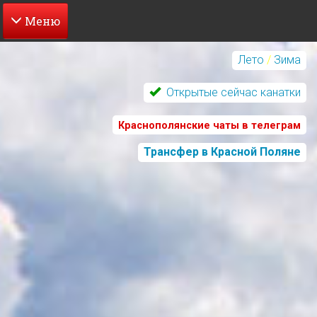
Перейти
к
Лето
/
Зима
основному
содержанию
Открытые сейчас канатки
Краснополянские чаты в телеграм
Трансфер в Красной Поляне