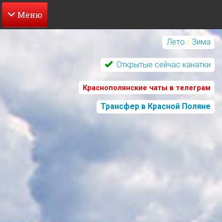
Перейти
к
Лето
/
Зима
основному
содержанию
Открытые сейчас канатки
Краснополянские чаты в телеграм
Трансфер в Красной Поляне