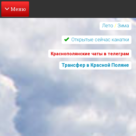
Перейти
к
Лето
/
Зима
основному
содержанию
Открытые сейчас канатки
Краснополянские чаты в телеграм
Трансфер в Красной Поляне