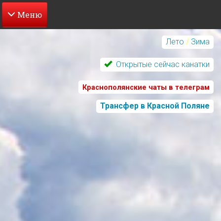
Перейти
к
Лето
/
Зима
основному
содержанию
Открытые сейчас канатки
Краснополянские чаты в телеграм
Трансфер в Красной Поляне