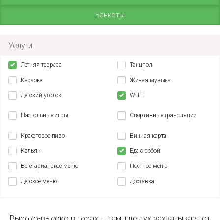
Банкеты
Услуги
Летняя терраса
Танцпол
Караоке
Живая музыка
Детский уголок
Wi-Fi
Настольные игры
Спортивные трансляции
Крафтовое пиво
Винная карта
Кальян
Еда с собой
Вегетарианское меню
Постное меню
Детское меню
Доставка
Высоко-высоко в горах — там, где дух захватывает от