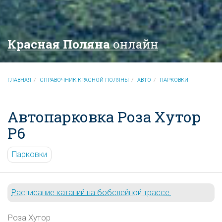
Красная Поляна
онлайн
ГЛАВНАЯ
СПРАВОЧНИК КРАСНОЙ ПОЛЯНЫ
АВТО
ПАРКОВКИ
Автопарковка Роза Хутор
Р6
Парковки
Расписание катаний на бобслейной трассе.
Роза Хутор