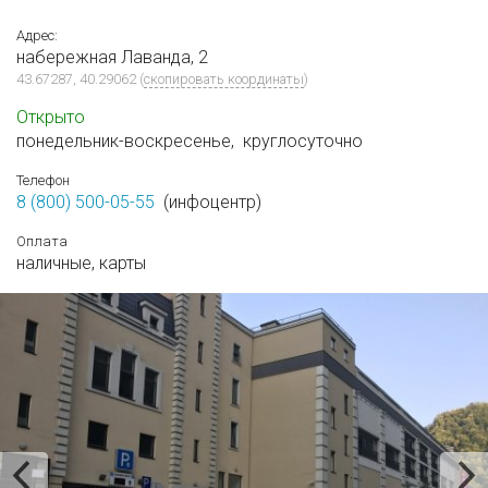
Адрес:
набережная Лаванда, 2
43.67287, 40.29062
(
скопировать координаты
)
Открыто
понедельник-воскресенье,
круглосуточно
Телефон
8 (800) 500-05-55
(инфоцентр)
Оплата
наличные,
карты