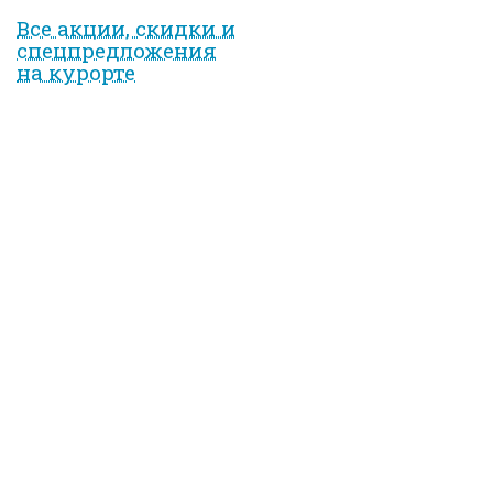
Все акции, скидки и
спец­предложе­ния
на курорте
Вход на сайт
Имя пользователя
*
Пароль
*
Регистрация
Забыли пароль?