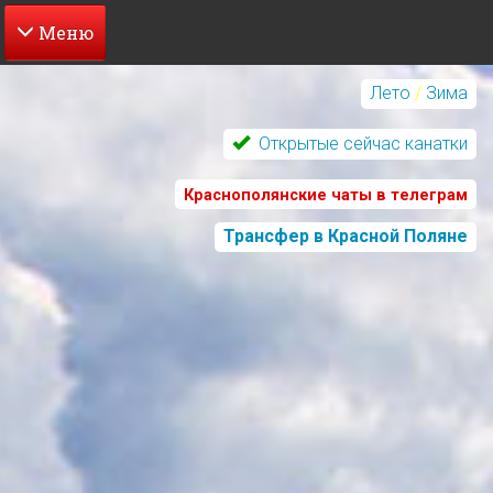
Перейти
к
Лето
/
Зима
основному
содержанию
Открытые сейчас канатки
Краснополянские чаты в телеграм
Трансфер в Красной Поляне