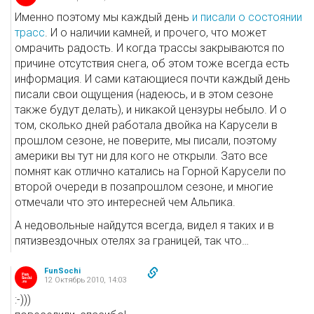
Именно поэтому мы каждый день
и писали о состоянии
трасс
. И о наличии камней, и прочего, что может
омрачить радость. И когда трассы закрываются по
причине отсутствия снега, об этом тоже всегда есть
информация. И сами катающиеся почти каждый день
писали свои ощущения (надеюсь, и в этом сезоне
также будут делать), и никакой цензуры небыло. И о
том, сколько дней работала двойка на Карусели в
прошлом сезоне, не поверите, мы писали, поэтому
америки вы тут ни для кого не открыли. Зато все
помнят как отлично катались на Горной Карусели по
второй очереди в позапрошлом сезоне, и многие
отмечали что это интересней чем Альпика.
А недовольные найдутся всегда, видел я таких и в
пятизвездочных отелях за границей, так что…
FunSochi
12 Октябрь 2010, 14:03
:-)))