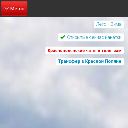
Перейти
к
Лето
/
Зима
основному
содержанию
Открытые сейчас канатки
Краснополянские чаты в телеграм
Трансфер в Красной Поляне