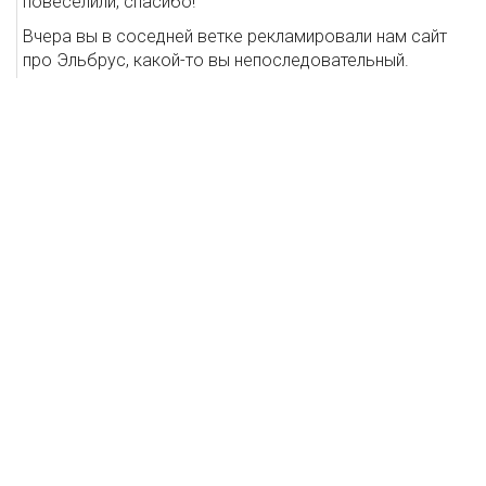
повеселили, спасибо!
Вчера вы в соседней ветке рекламировали нам сайт
про Эльбрус, какой-то вы непоследовательный.
FunSochi
15 Октябрь 2010, 6:55
Мы сейчас опять участвуем в выставке Сочи-экспо
(«Гостинично-ресторанный Олимп), на стенд подходят
разные люди, в том числе и те, кто давно (стаж катания
15-25 лет) и много (3-4 недели в год) катается. Они
делятся на две категории:
1) никогда не были в Красной Поляне, в основном
катаются за границей, по слухам думают, что тут все
очень плохо, и очень дорого. Когда я говорю, что ски-
пасс на день стоит 1100 руб, а варианты жилья есть от
2000 руб за двухместный номер в новой мини-
гостинице (буквально позавчера посетил
такую — «Доходный дом» в Эсто-садке, открывается в
ноябре — очень симпатичное место со стильным
дизайном, и уютными номерами с балконами с видом