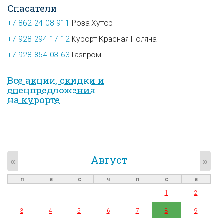
Спасатели
+7-862-24-08-911
Роза Хутор
+7-928-294-17-12
Курорт Красная Поляна
+7-928-854-03-63
Газпром
Все акции, скидки и
спец­предложе­ния
на курорте
Август
«
»
п
в
с
ч
п
с
в
1
2
3
4
5
6
7
8
9