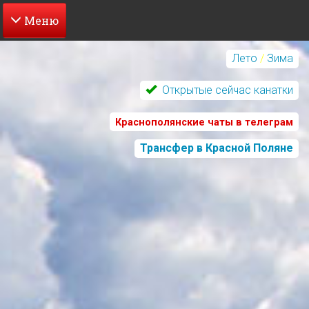
Перейти
к
Лето
/
Зима
основному
содержанию
Открытые сейчас канатки
Краснополянские чаты в телеграм
Трансфер в Красной Поляне