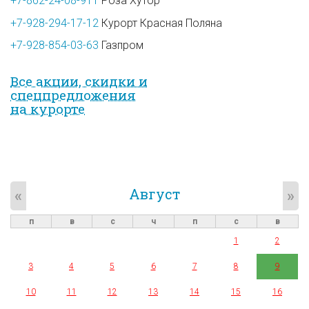
+7-862-24-08-911
Роза Хутор
+7-928-294-17-12
Курорт Красная Поляна
+7-928-854-03-63
Газпром
Все акции, скидки и
спец­предложе­ния
на курорте
Август
«
»
п
в
с
ч
п
с
в
1
2
3
4
5
6
7
8
9
10
11
12
13
14
15
16