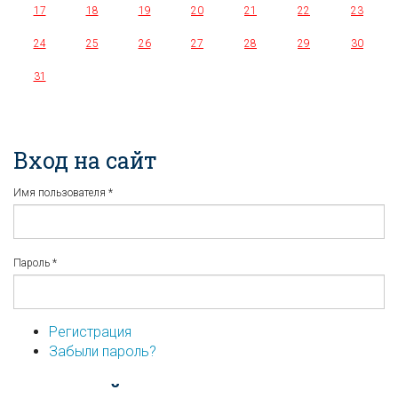
17
18
19
20
21
22
23
24
25
26
27
28
29
30
31
Вход на сайт
Имя пользователя
*
Пароль
*
Регистрация
Забыли пароль?
...или войдите используя