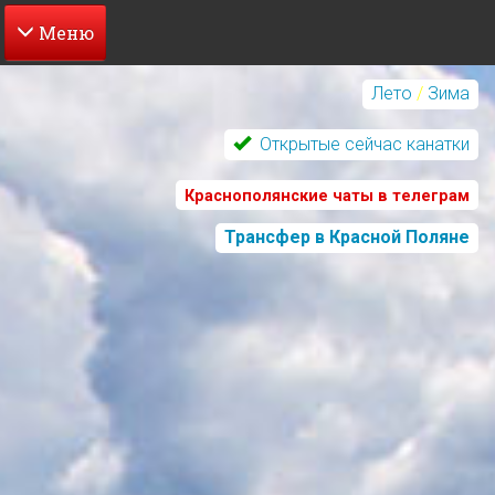
Перейти
к
Лето
/
Зима
основному
содержанию
Открытые сейчас канатки
Краснополянские чаты в телеграм
Трансфер в Красной Поляне