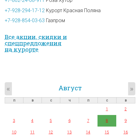
+7-862-24-08-911
Роза Хутор
+7-928-294-17-12
Курорт Красная Поляна
+7-928-854-03-63
Газпром
Все акции, скидки и
спец­предложе­ния
на курорте
Август
«
»
п
в
с
ч
п
с
в
1
2
3
4
5
6
7
8
9
10
11
12
13
14
15
16