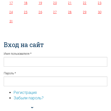
17
18
19
20
21
22
23
24
25
26
27
28
29
30
31
Вход на сайт
Имя пользователя
*
Пароль
*
Регистрация
Забыли пароль?
...или войдите используя