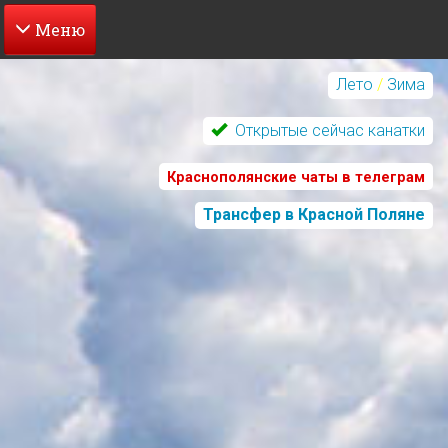
Перейти
к
Лето
/
Зима
основному
содержанию
Открытые сейчас канатки
Краснополянские чаты в телеграм
Трансфер в Красной Поляне