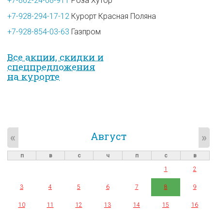
+7-862-24-08-911
Роза Хутор
+7-928-294-17-12
Курорт Красная Поляна
+7-928-854-03-63
Газпром
Все акции, скидки и
спец­предложе­ния
на курорте
Август
«
»
п
в
с
ч
п
с
в
1
2
3
4
5
6
7
8
9
10
11
12
13
14
15
16