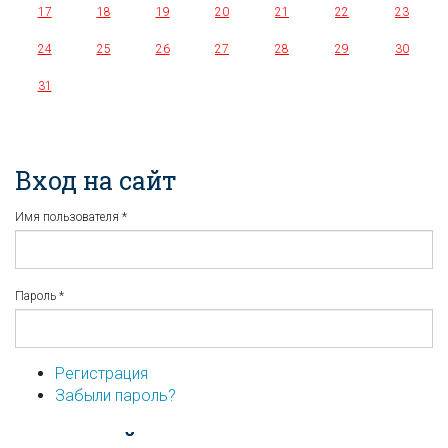
17
18
19
20
21
22
23
24
25
26
27
28
29
30
31
Вход на сайт
Имя пользователя
*
Пароль
*
Регистрация
Забыли пароль?
...или войдите используя