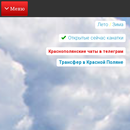
Перейти
к
Лето
/
Зима
основному
содержанию
Открытые сейчас канатки
Краснополянские чаты в телеграм
Трансфер в Красной Поляне