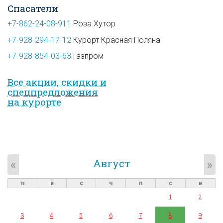
Спасатели
+7-862-24-08-911
Роза Хутор
+7-928-294-17-12
Курорт Красная Поляна
+7-928-854-03-63
Газпром
Все акции, скидки и
спец­предложе­ния
на курорте
Август
«
»
п
в
с
ч
п
с
в
1
2
3
4
5
6
7
8
9