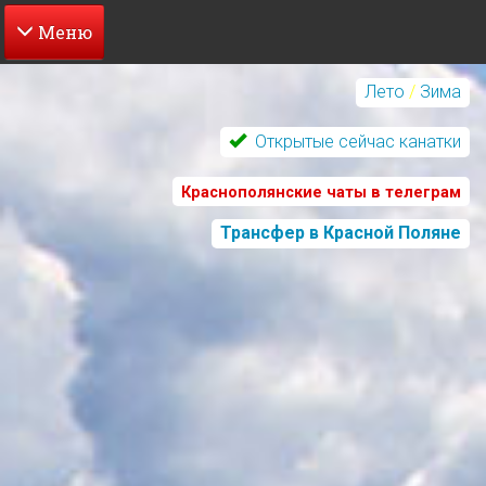
Перейти
к
Лето
/
Зима
основному
содержанию
Открытые сейчас канатки
Краснополянские чаты в телеграм
Трансфер в Красной Поляне