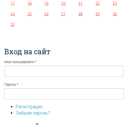
17
18
19
20
21
22
23
24
25
26
27
28
29
30
31
Вход на сайт
Имя пользователя
*
Пароль
*
Регистрация
Забыли пароль?
...или войдите используя