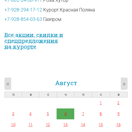
+7-862-24-08-911
Роза Хутор
+7-928-294-17-12
Курорт Красная Поляна
+7-928-854-03-63
Газпром
Все акции, скидки и
спец­предложе­ния
на курорте
Август
«
»
п
в
с
ч
п
с
в
1
2
3
4
5
6
7
8
9
10
11
12
13
14
15
16