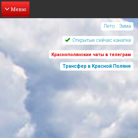
Перейти
к
Лето
/
Зима
основному
содержанию
Открытые сейчас канатки
Краснополянские чаты в телеграм
Трансфер в Красной Поляне