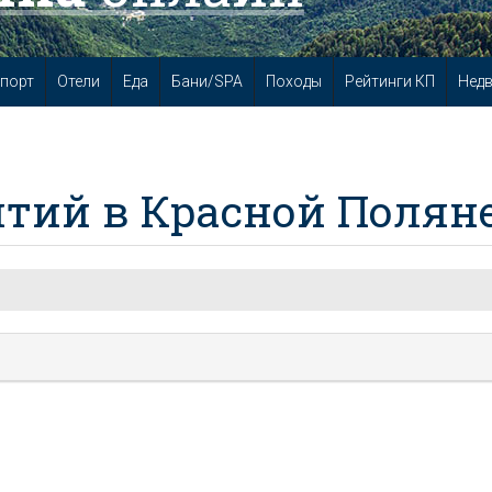
порт
Отели
Еда
Бани/SPA
Походы
Рейтинги КП
Нед
тий в Красной Полян