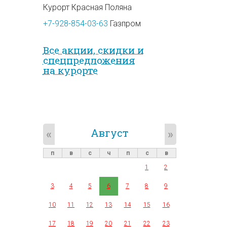
Курорт Красная Поляна
+7-928-854-03-63
Газпром
Все акции, скидки и
спец­предложе­ния
на курорте
Август
«
»
п
в
с
ч
п
с
в
1
2
3
4
5
6
7
8
9
10
11
12
13
14
15
16
17
18
19
20
21
22
23