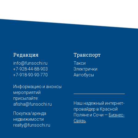
Редакция
Транспорт
info@funsochi.ru
Такси
+7-928-44-88-903
Электрички
+7-918-90-90-770
Автобусы
Информацию и анонсы
мероприятий
присылайте:
Наш надежный интернет-
afisha@funsochi.ru
провайдер в Красной
Покупка/аренда
Поляне и Сочи —
Бизнес-
недвижимости
Связь
.
realty@funsochi.ru