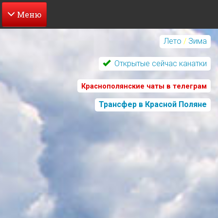
Перейти
к
Лето
/
Зима
основному
содержанию
Открытые сейчас канатки
Краснополянские чаты в телеграм
Трансфер в Красной Поляне