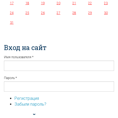
17
18
19
20
21
22
23
24
25
26
27
28
29
30
31
Вход на сайт
Имя пользователя
*
Пароль
*
Регистрация
Забыли пароль?
...или войдите используя