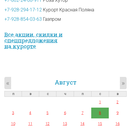
+7-862-24-08-911
Роза Хутор
+7-928-294-17-12
Курорт Красная Поляна
+7-928-854-03-63
Газпром
Все акции, скидки и
спец­предложе­ния
на курорте
Август
«
»
п
в
с
ч
п
с
в
1
2
3
4
5
6
7
8
9
10
11
12
13
14
15
16