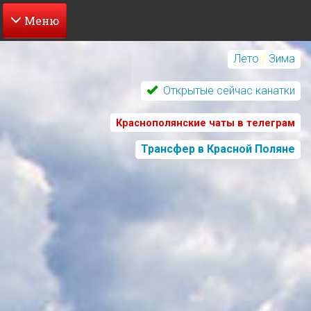
Перейти
к
Лето
/
Зима
основному
содержанию
Открытые сейчас канатки
Краснополянские чаты в телеграм
Трансфер в Красной Поляне