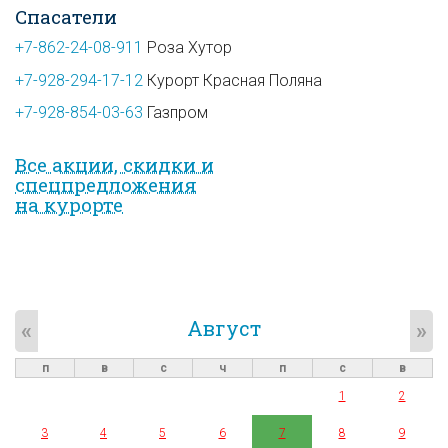
Спасатели
+7-862-24-08-911
Роза Хутор
+7-928-294-17-12
Курорт Красная Поляна
+7-928-854-03-63
Газпром
Все акции, скидки и
спец­предложе­ния
на курорте
Август
«
»
п
в
с
ч
п
с
в
1
2
3
4
5
6
7
8
9