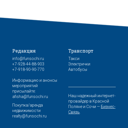
Редакция
Транспорт
info@funsochi.ru
Такси
+7-928-44-88-903
Электрички
+7-918-90-90-770
Автобусы
Информацию и анонсы
мероприятий
присылайте:
Наш надежный интернет-
afisha@funsochi.ru
провайдер в Красной
Покупка/аренда
Поляне и Сочи —
Бизнес-
недвижимости
Связь
.
realty@funsochi.ru