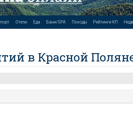
порт
Отели
Еда
Бани/SPA
Походы
Рейтинги КП
Нед
тий в Красной Полян