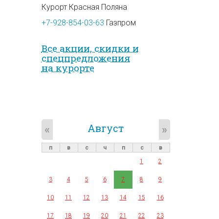
Курорт Красная Поляна
+7-928-854-03-63
Газпром
Все акции, скидки и
спец­предложе­ния
на курорте
Август
«
»
п
в
с
ч
п
с
в
1
2
3
4
5
6
7
8
9
10
11
12
13
14
15
16
17
18
19
20
21
22
23