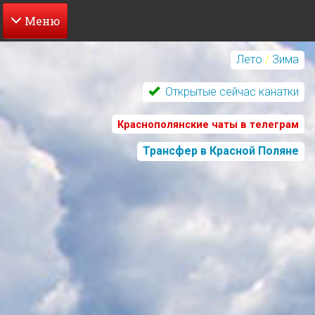
Перейти
к
Лето
/
Зима
основному
содержанию
Открытые сейчас канатки
Краснополянские чаты в телеграм
Трансфер в Красной Поляне