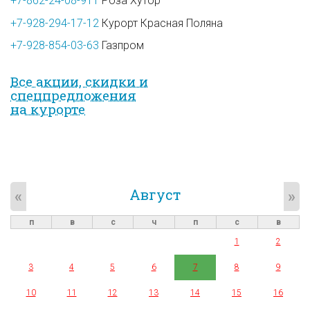
+7-862-24-08-911
Роза Хутор
+7-928-294-17-12
Курорт Красная Поляна
+7-928-854-03-63
Газпром
Все акции, скидки и
спец­предложе­ния
на курорте
Август
«
»
п
в
с
ч
п
с
в
1
2
3
4
5
6
7
8
9
10
11
12
13
14
15
16