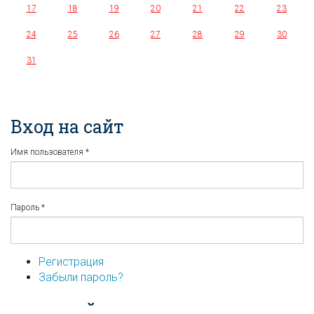
17
18
19
20
21
22
23
24
25
26
27
28
29
30
31
Вход на сайт
Имя пользователя
*
Пароль
*
Регистрация
Забыли пароль?
...или войдите используя