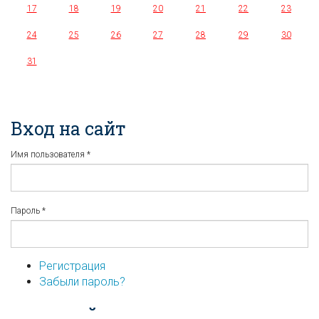
17
18
19
20
21
22
23
24
25
26
27
28
29
30
31
Вход на сайт
Имя пользователя
*
Пароль
*
Регистрация
Забыли пароль?
...или войдите используя