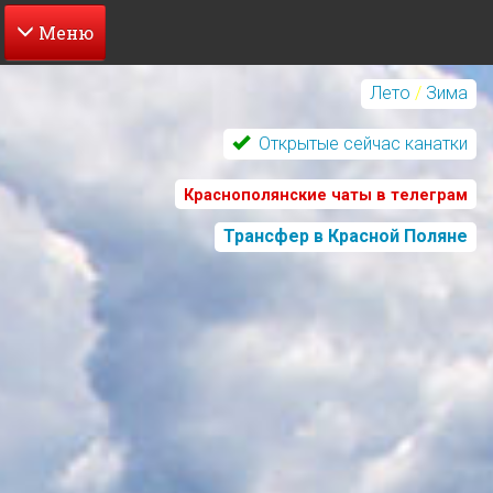
Перейти
к
Лето
/
Зима
основному
содержанию
Открытые сейчас канатки
Краснополянские чаты в телеграм
Трансфер в Красной Поляне