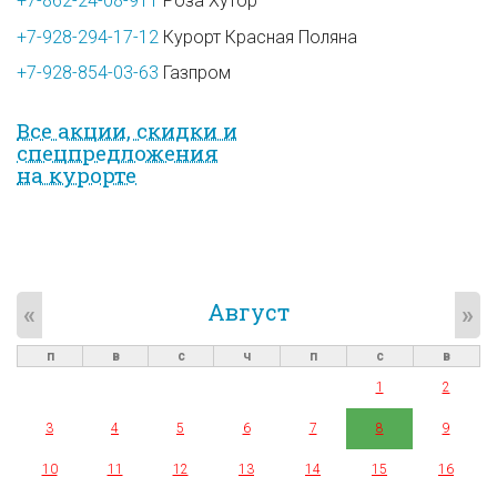
+7-862-24-08-911
Роза Хутор
+7-928-294-17-12
Курорт Красная Поляна
+7-928-854-03-63
Газпром
Все акции, скидки и
спец­предложе­ния
на курорте
Август
«
»
п
в
с
ч
п
с
в
1
2
3
4
5
6
7
8
9
10
11
12
13
14
15
16