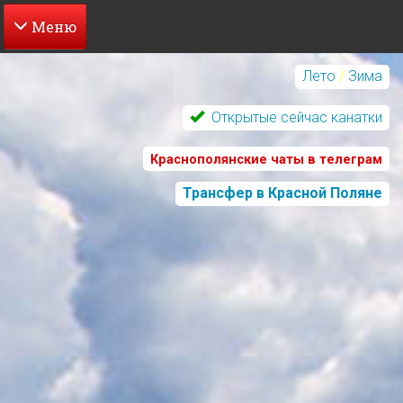
Перейти
к
Лето
/
Зима
основному
содержанию
Открытые сейчас канатки
Краснополянские чаты в телеграм
Трансфер в Красной Поляне