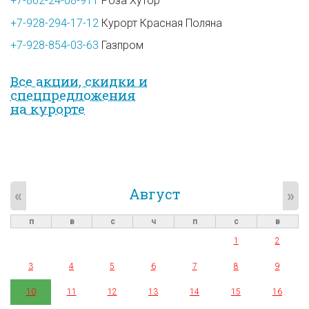
+7-862-24-08-911
Роза Хутор
+7-928-294-17-12
Курорт Красная Поляна
+7-928-854-03-63
Газпром
Все акции, скидки и
спец­предложе­ния
на курорте
Август
«
»
п
в
с
ч
п
с
в
1
2
3
4
5
6
7
8
9
10
11
12
13
14
15
16