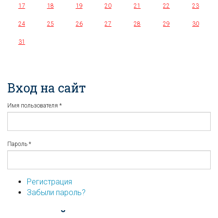
17
18
19
20
21
22
23
24
25
26
27
28
29
30
31
Вход на сайт
Имя пользователя
*
Пароль
*
Регистрация
Забыли пароль?
...или войдите используя