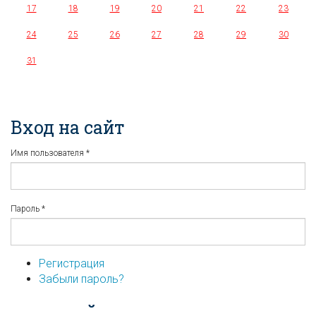
17
18
19
20
21
22
23
24
25
26
27
28
29
30
31
Вход на сайт
Имя пользователя
*
Пароль
*
Регистрация
Забыли пароль?
...или войдите используя