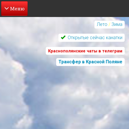
Перейти
к
Лето
/
Зима
основному
содержанию
Открытые сейчас канатки
Краснополянские чаты в телеграм
Трансфер в Красной Поляне