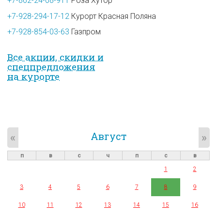
+7-862-24-08-911
Роза Хутор
+7-928-294-17-12
Курорт Красная Поляна
+7-928-854-03-63
Газпром
Все акции, скидки и
спец­предложе­ния
на курорте
Август
«
»
п
в
с
ч
п
с
в
1
2
3
4
5
6
7
8
9
10
11
12
13
14
15
16