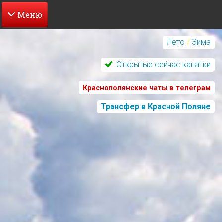
Перейти
к
Лето
/
Зима
основному
содержанию
Открытые сейчас канатки
Краснополянские чаты в телеграм
Трансфер в Красной Поляне