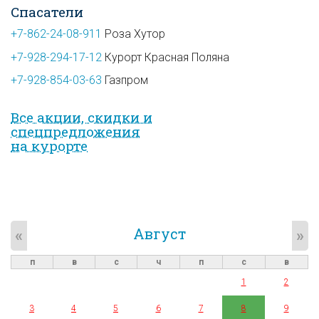
Спасатели
+7-862-24-08-911
Роза Хутор
+7-928-294-17-12
Курорт Красная Поляна
+7-928-854-03-63
Газпром
Все акции, скидки и
спец­предложе­ния
на курорте
Август
«
»
п
в
с
ч
п
с
в
1
2
3
4
5
6
7
8
9