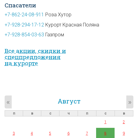
Спасатели
+7-862-24-08-911
Роза Хутор
+7-928-294-17-12
Курорт Красная Поляна
+7-928-854-03-63
Газпром
Все акции, скидки и
спец­предложе­ния
на курорте
Август
«
»
п
в
с
ч
п
с
в
1
2
3
4
5
6
7
8
9