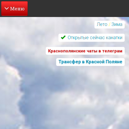
Перейти
к
Лето
/
Зима
основному
содержанию
Открытые сейчас канатки
Краснополянские чаты в телеграм
Трансфер в Красной Поляне