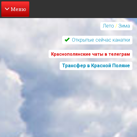
Перейти
к
Лето
/
Зима
основному
содержанию
Открытые сейчас канатки
Краснополянские чаты в телеграм
Трансфер в Красной Поляне