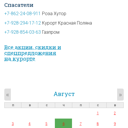
Спасатели
+7-862-24-08-911
Роза Хутор
+7-928-294-17-12
Курорт Красная Поляна
+7-928-854-03-63
Газпром
Все акции, скидки и
спец­предложе­ния
на курорте
Август
«
»
п
в
с
ч
п
с
в
1
2
3
4
5
6
7
8
9