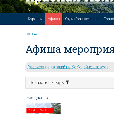
Курорты
Афиша
Отдых/развлечения
Транс
ГЛАВНАЯ
Афиша мероприя
Расписание катаний на бобслейной трассе.
Показать фильтры
с
1 ИЮЛ
по
31 ДЕК