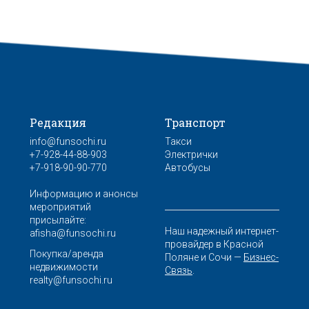
Редакция
Транспорт
info@funsochi.ru
Такси
+7-928-44-88-903
Электрички
+7-918-90-90-770
Автобусы
Информацию и анонсы
мероприятий
присылайте:
Наш надежный интернет-
afisha@funsochi.ru
провайдер в Красной
Покупка/аренда
Поляне и Сочи —
Бизнес-
недвижимости
Связь
.
realty@funsochi.ru