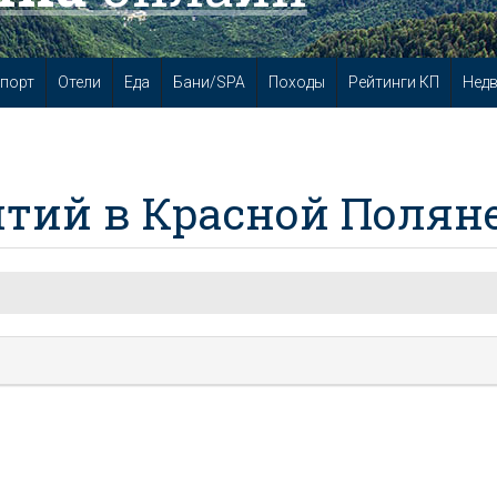
порт
Отели
Еда
Бани/SPA
Походы
Рейтинги КП
Нед
тий в Красной Полян