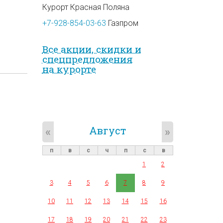
Курорт Красная Поляна
+7-928-854-03-63
Газпром
Все акции, скидки и
спец­предложе­ния
на курорте
Август
«
»
п
в
с
ч
п
с
в
1
2
3
4
5
6
7
8
9
10
11
12
13
14
15
16
17
18
19
20
21
22
23