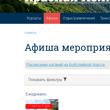
Курорты
Афиша
Отдых/развлечения
Транс
ГЛАВНАЯ
Афиша мероприя
Расписание катаний на бобслейной трассе.
Показать фильтры
с
1 ИЮЛ
по
31 ДЕК