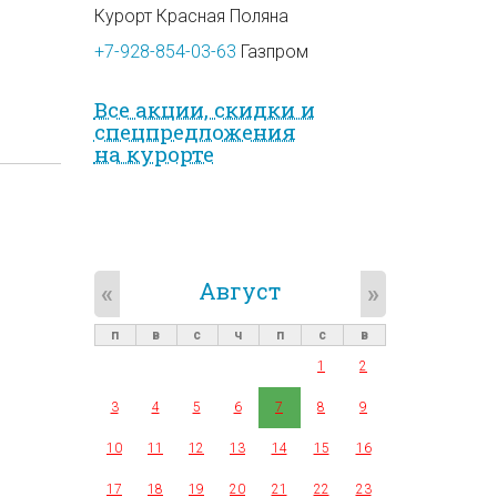
Курорт Красная Поляна
+7-928-854-03-63
Газпром
Все акции, скидки и
спец­предложе­ния
на курорте
Август
«
»
п
в
с
ч
п
с
в
1
2
3
4
5
6
7
8
9
10
11
12
13
14
15
16
17
18
19
20
21
22
23