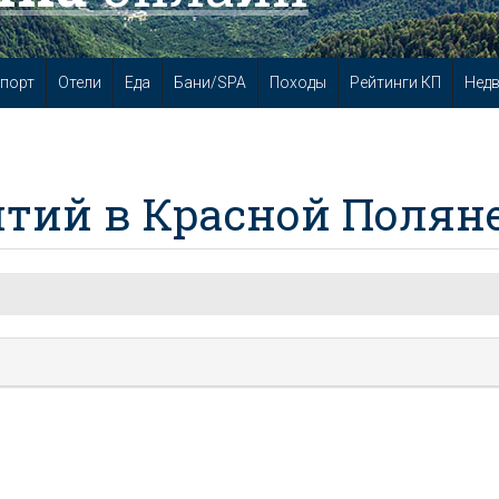
порт
Отели
Еда
Бани/SPA
Походы
Рейтинги КП
Нед
тий в Красной Полян