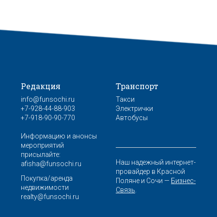
Редакция
Транспорт
info@funsochi.ru
Такси
+7-928-44-88-903
Электрички
+7-918-90-90-770
Автобусы
Информацию и анонсы
мероприятий
присылайте:
Наш надежный интернет-
afisha@funsochi.ru
провайдер в Красной
Покупка/аренда
Поляне и Сочи —
Бизнес-
недвижимости
Связь
.
realty@funsochi.ru