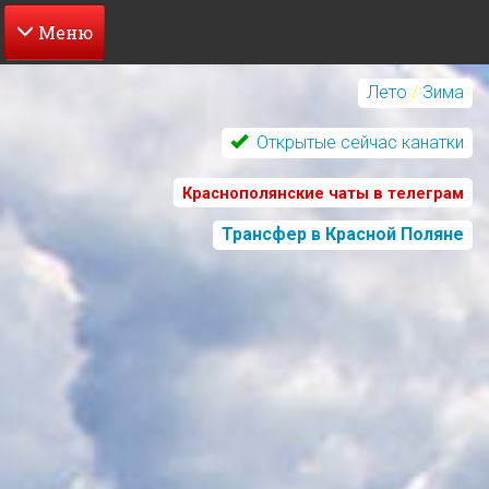
Перейти
к
Лето
/
Зима
основному
содержанию
Открытые сейчас канатки
Краснополянские чаты в телеграм
Трансфер в Красной Поляне