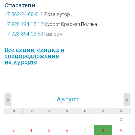
Спасатели
+7-862-24-08-911
Роза Хутор
+7-928-294-17-12
Курорт Красная Поляна
+7-928-854-03-63
Газпром
Все акции, скидки и
спец­предложе­ния
на курорте
Август
«
»
п
в
с
ч
п
с
в
1
2
3
4
5
6
7
8
9