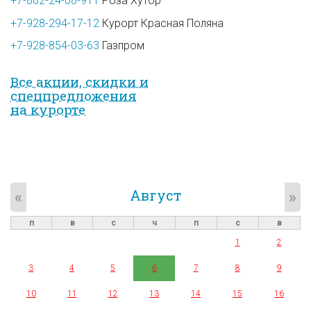
+7-862-24-08-911
Роза Хутор
+7-928-294-17-12
Курорт Красная Поляна
+7-928-854-03-63
Газпром
Все акции, скидки и
спец­предложе­ния
на курорте
Август
«
»
п
в
с
ч
п
с
в
1
2
3
4
5
6
7
8
9
10
11
12
13
14
15
16