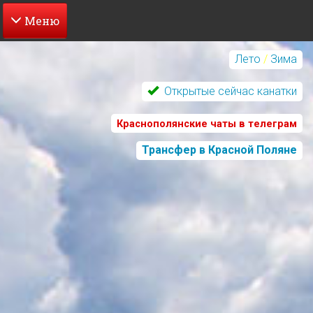
Перейти
к
Лето
/
Зима
основному
содержанию
Открытые сейчас канатки
Краснополянские чаты в телеграм
Трансфер в Красной Поляне