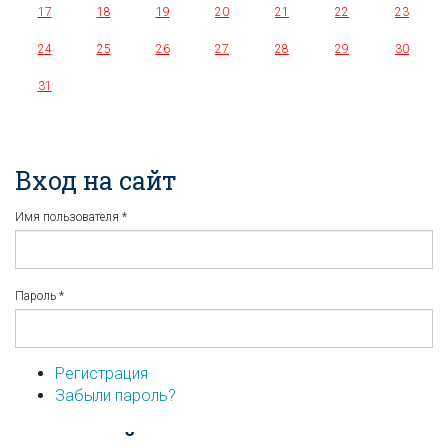
17
18
19
20
21
22
23
24
25
26
27
28
29
30
31
Вход на сайт
Имя пользователя
*
Пароль
*
Регистрация
Забыли пароль?
...или войдите используя