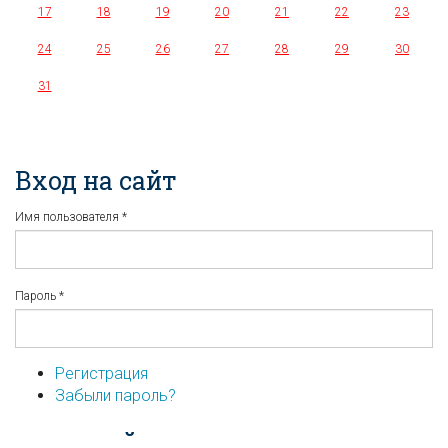
17
18
19
20
21
22
23
24
25
26
27
28
29
30
31
Вход на сайт
Имя пользователя
*
Пароль
*
Регистрация
Забыли пароль?
...или войдите используя