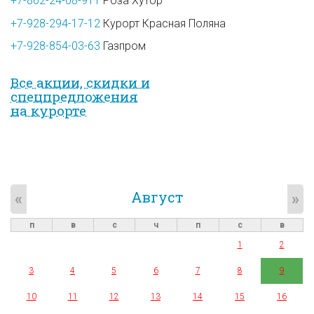
+7-862-24-08-911
Роза Хутор
+7-928-294-17-12
Курорт Красная Поляна
+7-928-854-03-63
Газпром
Все акции, скидки и
спец­предложе­ния
на курорте
Август
«
»
п
в
с
ч
п
с
в
1
2
3
4
5
6
7
8
9
10
11
12
13
14
15
16