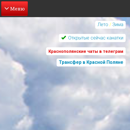
Перейти
к
Лето
/
Зима
основному
содержанию
Открытые сейчас канатки
Краснополянские чаты в телеграм
Трансфер в Красной Поляне