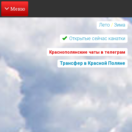
Перейти
к
Лето
/
Зима
основному
содержанию
Открытые сейчас канатки
Краснополянские чаты в телеграм
Трансфер в Красной Поляне