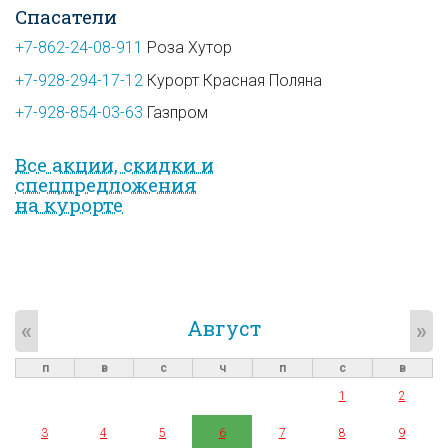
Спасатели
+7-862-24-08-911
Роза Хутор
+7-928-294-17-12
Курорт Красная Поляна
+7-928-854-03-63
Газпром
Все акции, скидки и
спец­предложе­ния
на курорте
Август
«
»
п
в
с
ч
п
с
в
1
2
3
4
5
6
7
8
9