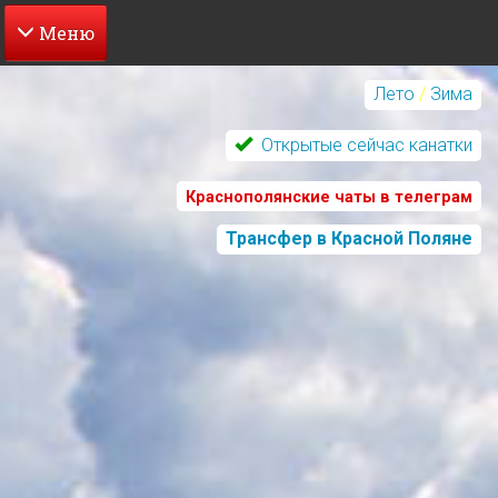
Перейти
к
Лето
/
Зима
основному
содержанию
Открытые сейчас канатки
Краснополянские чаты в телеграм
Трансфер в Красной Поляне