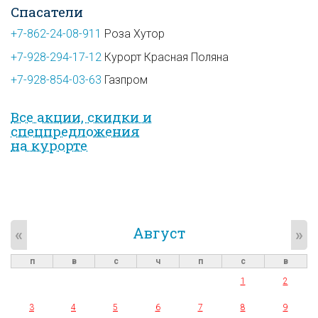
Спасатели
+7-862-24-08-911
Роза Хутор
+7-928-294-17-12
Курорт Красная Поляна
+7-928-854-03-63
Газпром
Все акции, скидки и
спец­предложе­ния
на курорте
Август
«
»
п
в
с
ч
п
с
в
1
2
3
4
5
6
7
8
9