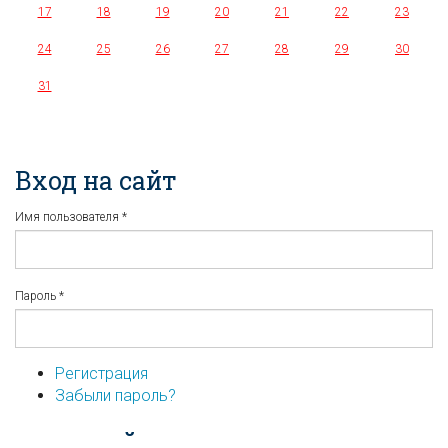
17
18
19
20
21
22
23
24
25
26
27
28
29
30
31
Вход на сайт
Имя пользователя
*
Пароль
*
Регистрация
Забыли пароль?
...или войдите используя