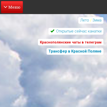
Перейти
к
Лето
/
Зима
основному
содержанию
Открытые сейчас канатки
Краснополянские чаты в телеграм
Трансфер в Красной Поляне