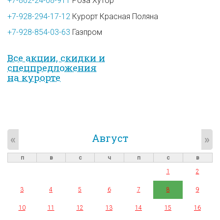
+7-862-24-08-911
Роза Хутор
+7-928-294-17-12
Курорт Красная Поляна
+7-928-854-03-63
Газпром
Все акции, скидки и
спец­предложе­ния
на курорте
Август
«
»
п
в
с
ч
п
с
в
1
2
3
4
5
6
7
8
9
10
11
12
13
14
15
16