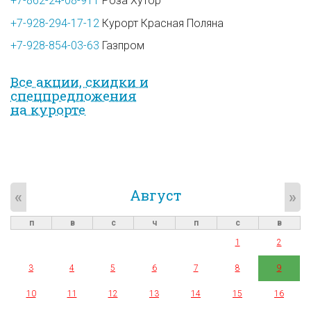
+7-862-24-08-911
Роза Хутор
+7-928-294-17-12
Курорт Красная Поляна
+7-928-854-03-63
Газпром
Все акции, скидки и
спец­предложе­ния
на курорте
Август
«
»
п
в
с
ч
п
с
в
1
2
3
4
5
6
7
8
9
10
11
12
13
14
15
16