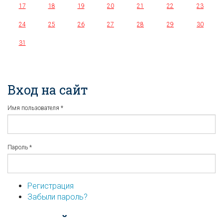
17
18
19
20
21
22
23
24
25
26
27
28
29
30
31
Вход на сайт
Имя пользователя
*
Пароль
*
Регистрация
Забыли пароль?
...или войдите используя