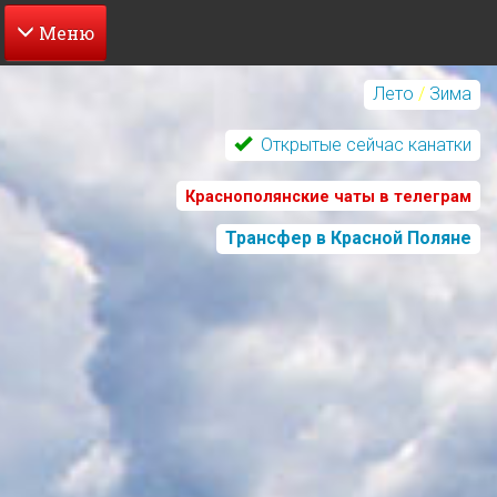
Перейти
к
Лето
/
Зима
основному
содержанию
Открытые сейчас канатки
Краснополянские чаты в телеграм
Трансфер в Красной Поляне