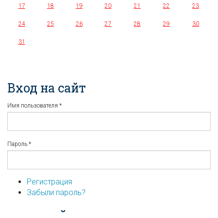
17
18
19
20
21
22
23
24
25
26
27
28
29
30
31
Вход на сайт
Имя пользователя
*
Пароль
*
Регистрация
Забыли пароль?
...или войдите используя