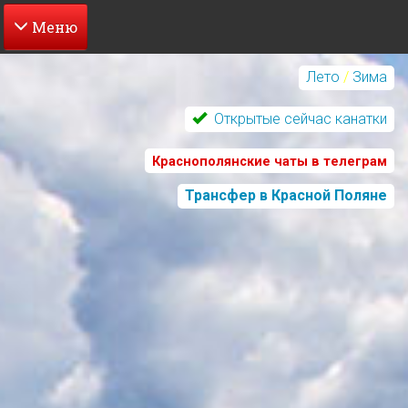
Перейти
к
Лето
/
Зима
основному
содержанию
Открытые сейчас канатки
Краснополянские чаты в телеграм
Трансфер в Красной Поляне