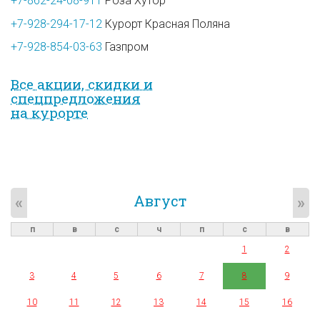
+7-862-24-08-911
Роза Хутор
+7-928-294-17-12
Курорт Красная Поляна
+7-928-854-03-63
Газпром
Все акции, скидки и
спец­предложе­ния
на курорте
Август
«
»
п
в
с
ч
п
с
в
1
2
3
4
5
6
7
8
9
10
11
12
13
14
15
16