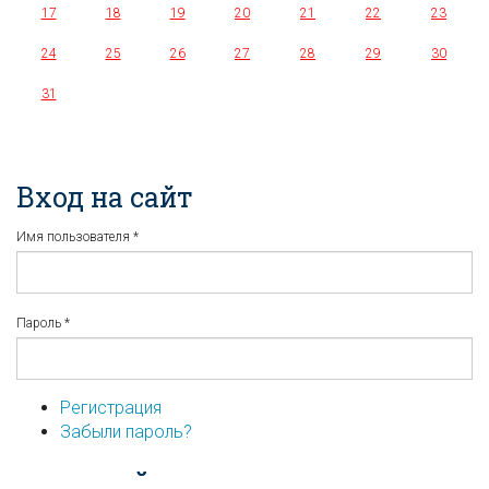
17
18
19
20
21
22
23
24
25
26
27
28
29
30
31
Вход на сайт
Имя пользователя
*
Пароль
*
Регистрация
Забыли пароль?
...или войдите используя