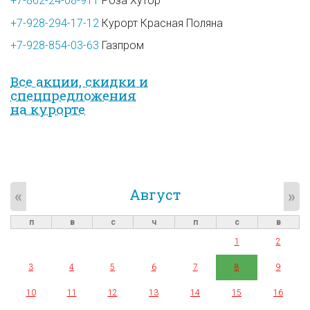
+7-862-24-08-911
Роза Хутор
+7-928-294-17-12
Курорт Красная Поляна
+7-928-854-03-63
Газпром
Все акции, скидки и
спец­предложе­ния
на курорте
Август
«
»
п
в
с
ч
п
с
в
1
2
3
4
5
6
7
8
9
10
11
12
13
14
15
16