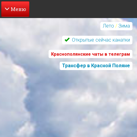
Перейти
к
Лето
/
Зима
основному
содержанию
Открытые сейчас канатки
Краснополянские чаты в телеграм
Трансфер в Красной Поляне