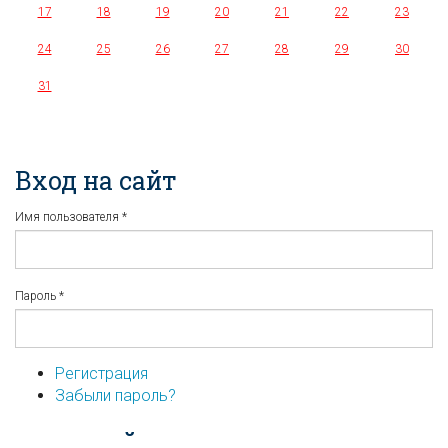
17
18
19
20
21
22
23
24
25
26
27
28
29
30
31
Вход на сайт
Имя пользователя
*
Пароль
*
Регистрация
Забыли пароль?
...или войдите используя