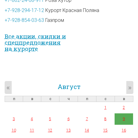
+7-862-24-08-911
Роза Хутор
+7-928-294-17-12
Курорт Красная Поляна
+7-928-854-03-63
Газпром
Все акции, скидки и
спец­предложе­ния
на курорте
Август
«
»
п
в
с
ч
п
с
в
1
2
3
4
5
6
7
8
9
10
11
12
13
14
15
16