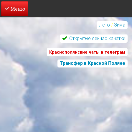
Перейти
к
Лето
/
Зима
основному
содержанию
Открытые сейчас канатки
Краснополянские чаты в телеграм
Трансфер в Красной Поляне