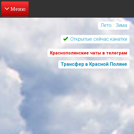
Перейти
к
Лето
/
Зима
основному
содержанию
Открытые сейчас канатки
Краснополянские чаты в телеграм
Трансфер в Красной Поляне