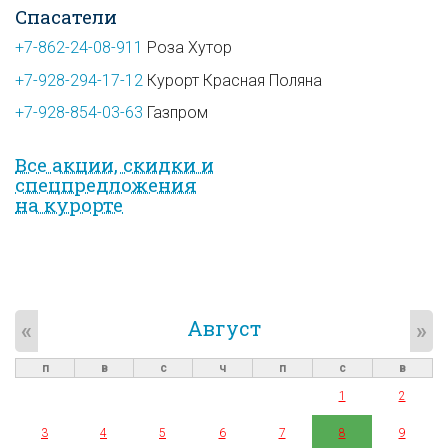
Спасатели
+7-862-24-08-911
Роза Хутор
+7-928-294-17-12
Курорт Красная Поляна
+7-928-854-03-63
Газпром
Все акции, скидки и
спец­предложе­ния
на курорте
Август
«
»
п
в
с
ч
п
с
в
1
2
3
4
5
6
7
8
9