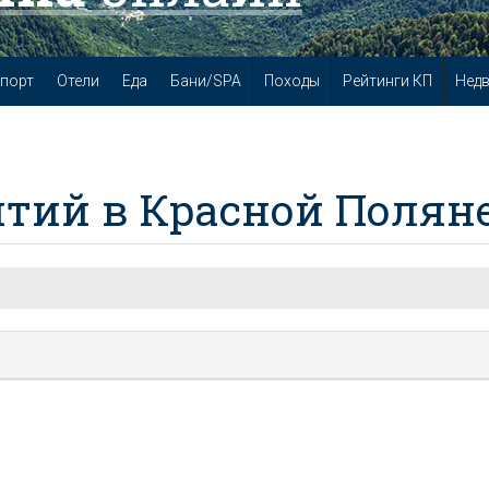
порт
Отели
Еда
Бани/SPA
Походы
Рейтинги КП
Нед
тий в Красной Полян