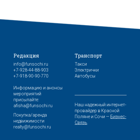
Редакция
Транспорт
info@funsochi.ru
Такси
+7-928-44-88-903
Электрички
+7-918-90-90-770
Автобусы
Информацию и анонсы
мероприятий
присылайте:
Наш надежный интернет-
afisha@funsochi.ru
провайдер в Красной
Покупка/аренда
Поляне и Сочи —
Бизнес-
недвижимости
Связь
.
realty@funsochi.ru