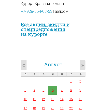
Курорт Красная Поляна
+7-928-854-03-63
Газпром
Все акции, скидки и
спец­предложе­ния
на курорте
Август
«
»
п
в
с
ч
п
с
в
1
2
3
4
5
6
7
8
9
10
11
12
13
14
15
16
17
18
19
20
21
22
23