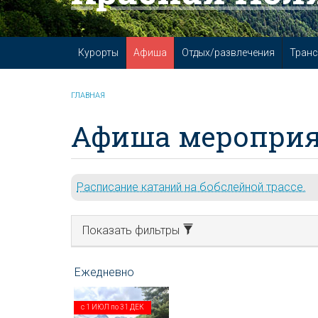
Курорты
Афиша
Отдых/развлечения
Транс
ГЛАВНАЯ
Афиша мероприя
Расписание катаний на бобслейной трассе.
Показать фильтры
с
1 ИЮЛ
по
31 ДЕК