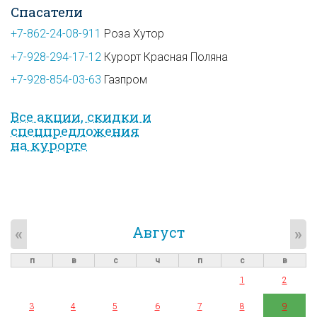
Спасатели
+7-862-24-08-911
Роза Хутор
+7-928-294-17-12
Курорт Красная Поляна
+7-928-854-03-63
Газпром
Все акции, скидки и
спец­предложе­ния
на курорте
Август
«
»
п
в
с
ч
п
с
в
1
2
3
4
5
6
7
8
9