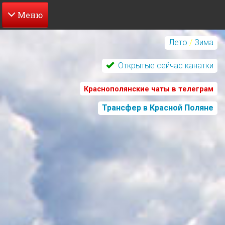
Перейти
к
Лето
/
Зима
основному
содержанию
Открытые сейчас канатки
Краснополянские чаты в телеграм
Трансфер в Красной Поляне