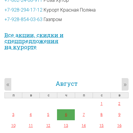
+7-862-24-08-911
Роза Хутор
+7-928-294-17-12
Курорт Красная Поляна
+7-928-854-03-63
Газпром
Все акции, скидки и
спец­предложе­ния
на курорте
Август
«
»
п
в
с
ч
п
с
в
1
2
3
4
5
6
7
8
9
10
11
12
13
14
15
16