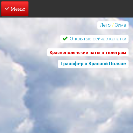
Перейти
к
Лето
/
Зима
основному
содержанию
Открытые сейчас канатки
Краснополянские чаты в телеграм
Трансфер в Красной Поляне