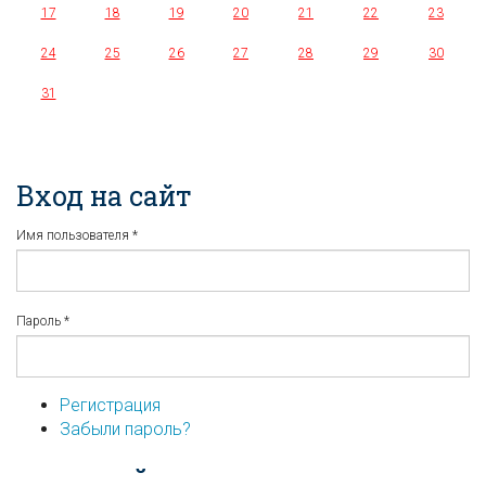
17
18
19
20
21
22
23
24
25
26
27
28
29
30
31
Вход на сайт
Имя пользователя
*
Пароль
*
Регистрация
Забыли пароль?
...или войдите используя