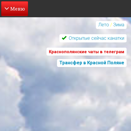
Перейти
к
Лето
/
Зима
основному
содержанию
Открытые сейчас канатки
Краснополянские чаты в телеграм
Трансфер в Красной Поляне