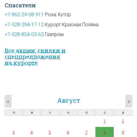
Спасатели
+7-862-24-08-911
Роза Хутор
+7-928-294-17-12
Курорт Красная Поляна
+7-928-854-03-63
Газпром
Все акции, скидки и
спец­предложе­ния
на курорте
Август
«
»
п
в
с
ч
п
с
в
1
2
3
4
5
6
7
8
9