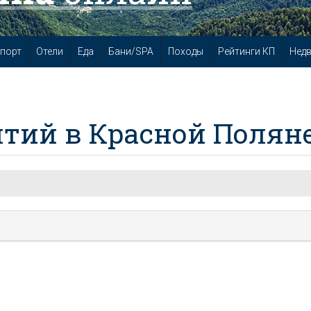
порт
Отели
Еда
Бани/SPA
Походы
Рейтинги КП
Нед
тий в Красной Полян