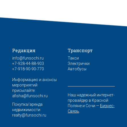
Редакция
Транспорт
info@funsochi.ru
Такси
+7-928-44-88-903
Электрички
+7-918-90-90-770
Автобусы
Информацию и анонсы
мероприятий
присылайте:
Наш надежный интернет-
afisha@funsochi.ru
провайдер в Красной
Покупка/аренда
Поляне и Сочи —
Бизнес-
недвижимости
Связь
.
realty@funsochi.ru