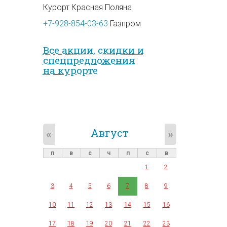
Курорт Красная Поляна
+7-928-854-03-63
Газпром
Все акции, скидки и
спец­предложе­ния
на курорте
Август
«
»
п
в
с
ч
п
с
в
1
2
3
4
5
6
7
8
9
10
11
12
13
14
15
16
17
18
19
20
21
22
23