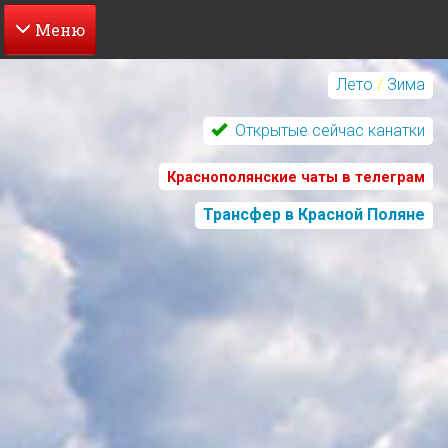
Перейти
к
Лето
/
Зима
основному
содержанию
Открытые сейчас канатки
Краснополянские чаты в телеграм
Трансфер в Красной Поляне