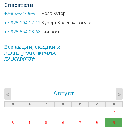
Спасатели
+7-862-24-08-911
Роза Хутор
+7-928-294-17-12
Курорт Красная Поляна
+7-928-854-03-63
Газпром
Все акции, скидки и
спец­предложе­ния
на курорте
Август
«
»
п
в
с
ч
п
с
в
1
2
3
4
5
6
7
8
9