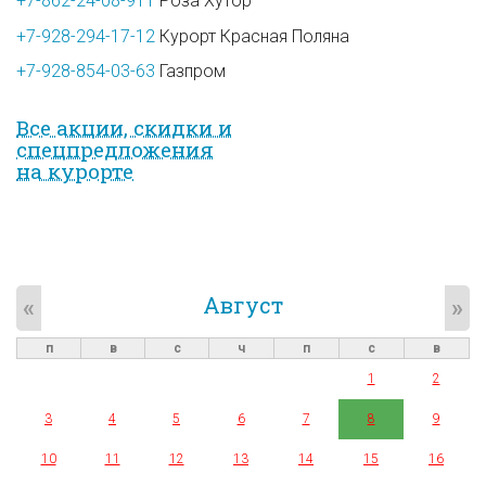
+7-862-24-08-911
Роза Хутор
+7-928-294-17-12
Курорт Красная Поляна
+7-928-854-03-63
Газпром
Все акции, скидки и
спец­предложе­ния
на курорте
Август
«
»
п
в
с
ч
п
с
в
1
2
3
4
5
6
7
8
9
10
11
12
13
14
15
16