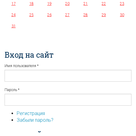
17
18
19
20
21
22
23
24
25
26
27
28
29
30
31
Вход на сайт
Имя пользователя
*
Пароль
*
Регистрация
Забыли пароль?
...или войдите используя