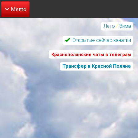
Перейти
к
Лето
/
Зима
основному
содержанию
Открытые сейчас канатки
Краснополянские чаты в телеграм
Трансфер в Красной Поляне