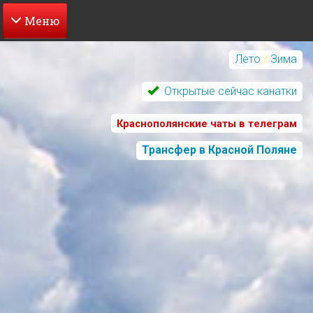
Перейти
к
Лето
/
Зима
основному
содержанию
Открытые сейчас канатки
Краснополянские чаты в телеграм
Трансфер в Красной Поляне