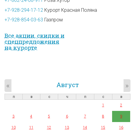
+7-862-24-08-911
Роза Хутор
+7-928-294-17-12
Курорт Красная Поляна
+7-928-854-03-63
Газпром
Все акции, скидки и
спец­предложе­ния
на курорте
Август
«
»
п
в
с
ч
п
с
в
1
2
3
4
5
6
7
8
9
10
11
12
13
14
15
16