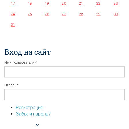
17
18
19
20
21
22
23
24
25
26
27
28
29
30
31
Вход на сайт
Имя пользователя
*
Пароль
*
Регистрация
Забыли пароль?
...или войдите используя