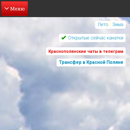
Перейти
к
Лето
/
Зима
основному
содержанию
Открытые сейчас канатки
Краснополянские чаты в телеграм
Трансфер в Красной Поляне