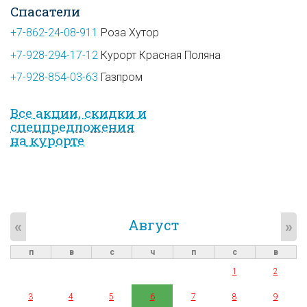
Спасатели
+7-862-24-08-911
Роза Хутор
+7-928-294-17-12
Курорт Красная Поляна
+7-928-854-03-63
Газпром
Все акции, скидки и
спец­предложе­ния
на курорте
Август
«
»
п
в
с
ч
п
с
в
1
2
3
4
5
6
7
8
9