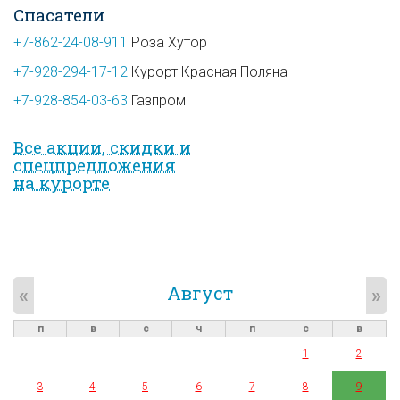
Спасатели
+7-862-24-08-911
Роза Хутор
+7-928-294-17-12
Курорт Красная Поляна
+7-928-854-03-63
Газпром
Все акции, скидки и
спец­предложе­ния
на курорте
Август
«
»
п
в
с
ч
п
с
в
1
2
3
4
5
6
7
8
9