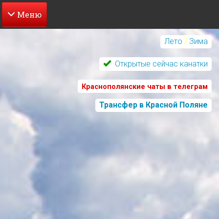
Перейти
к
Лето
/
Зима
основному
содержанию
Открытые сейчас канатки
Краснополянские чаты в телеграм
Трансфер в Красной Поляне