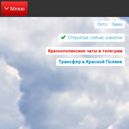
Перейти
к
Лето
/
Зима
основному
содержанию
Открытые сейчас канатки
Краснополянские чаты в телеграм
Трансфер в Красной Поляне