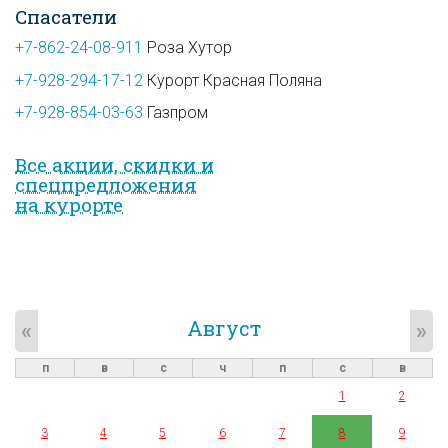
Спасатели
+7-862-24-08-911
Роза Хутор
+7-928-294-17-12
Курорт Красная Поляна
+7-928-854-03-63
Газпром
Все акции, скидки и
спец­предложе­ния
на курорте
Август
«
»
п
в
с
ч
п
с
в
1
2
3
4
5
6
7
8
9