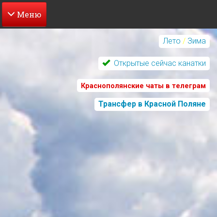
Перейти
к
Лето
/
Зима
основному
содержанию
Открытые сейчас канатки
Краснополянские чаты в телеграм
Трансфер в Красной Поляне