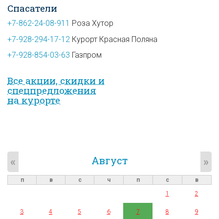
Спасатели
+7-862-24-08-911
Роза Хутор
+7-928-294-17-12
Курорт Красная Поляна
+7-928-854-03-63
Газпром
Все акции, скидки и
спец­предложе­ния
на курорте
Август
«
»
п
в
с
ч
п
с
в
1
2
3
4
5
6
7
8
9