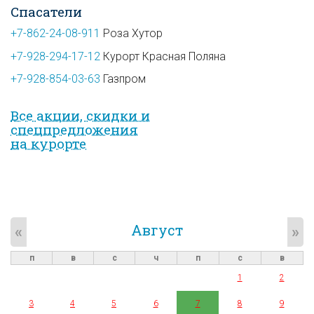
Спасатели
+7-862-24-08-911
Роза Хутор
+7-928-294-17-12
Курорт Красная Поляна
+7-928-854-03-63
Газпром
Все акции, скидки и
спец­предложе­ния
на курорте
Август
«
»
п
в
с
ч
п
с
в
1
2
3
4
5
6
7
8
9