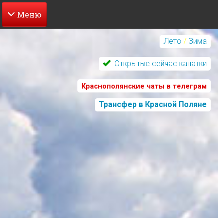
Перейти
к
Лето
/
Зима
основному
содержанию
Открытые сейчас канатки
Краснополянские чаты в телеграм
Трансфер в Красной Поляне