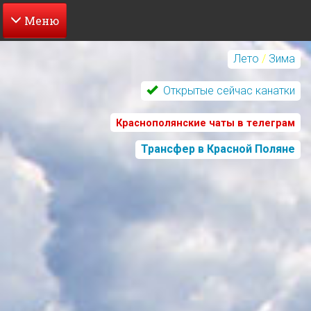
Перейти
к
Лето
/
Зима
основному
содержанию
Открытые сейчас канатки
Краснополянские чаты в телеграм
Трансфер в Красной Поляне