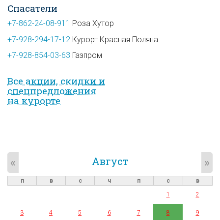
Спасатели
+7-862-24-08-911
Роза Хутор
+7-928-294-17-12
Курорт Красная Поляна
+7-928-854-03-63
Газпром
Все акции, скидки и
спец­предложе­ния
на курорте
Август
«
»
п
в
с
ч
п
с
в
1
2
3
4
5
6
7
8
9